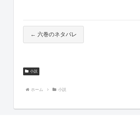
← 六巻のネタバレ
小説
ホーム
小説